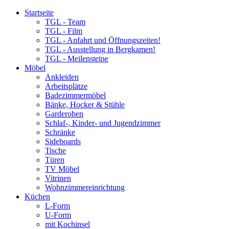
Startseite
TGL - Team
TGL - Film
TGL - Anfahrt und Öffnungszeiten!
TGL - Ausstellung in Bergkamen!
TGL - Meilensteine
Möbel
Ankleiden
Arbeitsplätze
Badezimmermöbel
Bänke, Hocker & Stühle
Garderoben
Schlaf-, Kinder- und Jugendzimmer
Schränke
Sideboards
Tische
Türen
TV Möbel
Vitrinen
Wohnzimmereinrichtung
Küchen
L-Form
U-Form
mit Kochinsel