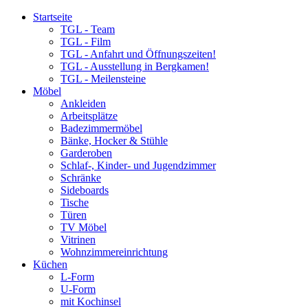
Startseite
TGL - Team
TGL - Film
TGL - Anfahrt und Öffnungszeiten!
TGL - Ausstellung in Bergkamen!
TGL - Meilensteine
Möbel
Ankleiden
Arbeitsplätze
Badezimmermöbel
Bänke, Hocker & Stühle
Garderoben
Schlaf-, Kinder- und Jugendzimmer
Schränke
Sideboards
Tische
Türen
TV Möbel
Vitrinen
Wohnzimmereinrichtung
Küchen
L-Form
U-Form
mit Kochinsel