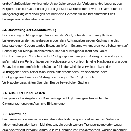
grobe Fahrlässigkeit vorliegt oder Ansprüche wegen der Verletzung des Lebens, des
Körpers oder der Gesundheit geltend gemacht werden oder soweit der Verkäufer den
Mangel arglistig verschwiegen hat oder eine Garantie für die Beschaffenheit des
Liefergegenstandes übernommen hat.
2.5
Umsetzung der
Gewährleistung
Bei berechtigten Mängelrügen haben wir die Wahl, entweder die mangelhaften
Liefergegenstände nachzubessern oder dem Auftraggeber gegen Rücknahme des
beanstandeten Gegenstandes Ersatz zu liefern. Solange wir unseren Verpflichtungen auf
Behebung der Mängel nachkommen, hat der Auftraggeber nicht das Recht,
Herabsetzung der Vergütung oder Rückgängigmachung des Vertrages zu verlangen,
sofern nicht ein Fehlschlagen der Nachbesserung vorliegt. Ist eine Nachbesserung oder
Ersatzlieferung unmöglich, schlägt sie fehl oder wird sie verweigert, kann der
Auftraggeber nach seiner Wahl einen entsprechenden Preisnachlass oder
Rückgängigmachung des Vertrages verlangen. Satz 1 gilt nicht bei
Verbrauchergeschäften über den Bezug beweglicher Sachen.
2.6. Aus- und Einbaukosten
Die gesetzliche Regelung im Kaufvertragsrecht gilt uneingeschränkt für die
Geltendmachung von Aus- und Einbaukosten.
2.7. Anlieferung
Beim Anliefern setzen wir voraus, dass das Fahrzeug unmittelbar an das Gebäude
fahren und entladen kann. Mehrkosten, die durch weitere Transportwege oder wegen
erschwerter Anfuhr vom Fahrzeug zum Gebäude verursacht werden, werden gesondert