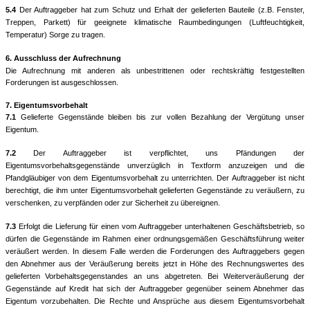
5.4
Der Auftraggeber hat zum Schutz und Erhalt der gelieferten Bauteile (z.B. Fenster,
Treppen, Parkett) für geeignete klimatische Raumbedingungen (Luftfeuchtigkeit,
Temperatur) Sorge zu tragen.
6.
Ausschluss der Aufrechnung
Die Aufrechnung mit anderen als unbestrittenen oder rechtskräftig festgestellten
Forderungen ist ausgeschlossen.
7. Eigentumsvorbehalt
7.1
Gelieferte Gegenstände bleiben bis zur vollen Bezahlung der Vergütung unser
Eigentum.
7.2
Der Auftraggeber ist verpflichtet, uns Pfändungen der
Eigentumsvorbehaltsgegenstände unverzüglich in Textform anzuzeigen und die
Pfandgläubiger von dem Eigentumsvorbehalt zu unterrichten. Der Auftraggeber ist nicht
berechtigt, die ihm unter Eigentumsvorbehalt gelieferten Gegenstände zu veräußern, zu
verschenken, zu verpfänden oder zur Sicherheit zu übereignen.
7.3
Erfolgt die Lieferung für einen vom Auftraggeber unterhaltenen Geschäftsbetrieb, so
dürfen die Gegenstände im Rahmen einer ordnungsgemäßen Geschäftsführung weiter
veräußert werden. In diesem Falle werden die Forderungen des Auftraggebers gegen
den Abnehmer aus der Veräußerung bereits jetzt in Höhe des Rechnungswertes des
gelieferten Vorbehaltsgegenstandes an uns abgetreten. Bei Weiterveräußerung der
Gegenstände auf Kredit hat sich der Auftraggeber gegenüber seinem Abnehmer das
Eigentum vorzubehalten. Die Rechte und Ansprüche aus diesem Eigentumsvorbehalt