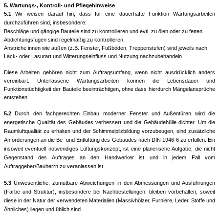
5. Wartungs-, Kontroll- und Pflegehinweise
5.1
Wir weisen darauf hin, dass für eine dauerhafte Funktion
Wartungsarbeiten
durchzuführen sind, insbesondere:
Beschläge und gängige Bauteile sind zu kontrollieren und evtl. zu ölen oder zu fetten
Abdichtungsfugen sind regelmäßig zu kontrollieren
Anstriche innen wie außen (z.B. Fenster, Fußböden, Treppenstufen) sind jeweils nach
Lack- oder Lasurart und Witterungseinfluss und Nutzung nachzubehandeln
Diese Arbeiten gehören nicht zum Auftragsumfang, wenn nicht ausdrücklich anders
vereinbart. Unterlassene Wartungsarbeiten können die Lebensdauer und
Funktionstüchtigkeit der Bauteile beeinträchtigen, ohne dass hierdurch Mängelansprüche
entstehen.
5.2
Durch den fachgerechten Einbau moderner Fenster und Außentüren wird die
energetische Qualität des Gebäudes verbessert und die Gebäudehülle dichter. Um die
Raumluftqualität zu erhalten und der Schimmelpilzbildung vorzubeugen, sind zusätzliche
Anforderungen an die Be- und Entlüftung des Gebäudes nach DIN 1946-6 zu erfüllen. Ein
insoweit eventuell notwendiges Lüftungskonzept, ist eine planerische Aufgabe, die nicht
Gegenstand des Auftrages an den Handwerker ist und in jedem Fall vom
Auftraggeber/Bauherrn zu veranlassen ist.
5.3
Unwesentliche, zumutbare Abweichungen in den Abmessungen und Ausführungen
(Farbe und Struktur), insbesondere bei Nachbestellungen, bleiben vorbehalten, soweit
diese in der Natur der verwendeten Materialien (Massivhölzer, Furniere, Leder, Stoffe und
Ähnliches) liegen und üblich sind.