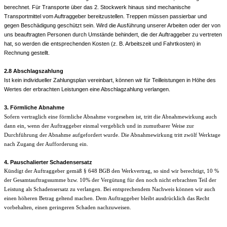
berechnet. Für Transporte über das 2. Stockwerk hinaus sind mechanische
Transportmittel vom Auftraggeber bereitzustellen. Treppen müssen passierbar und
gegen Beschädigung geschützt sein. Wird die Ausführung unserer Arbeiten oder der von
uns beauftragten Personen durch Umstände behindert, die der Auftraggeber zu vertreten
hat, so werden die entsprechenden Kosten (z. B. Arbeitszeit und Fahrtkosten) in
Rechnung gestellt.
2.8 Abschlagszahlung
Ist kein individueller Zahlungsplan vereinbart, können wir für Teilleistungen in Höhe des
Wertes der erbrachten Leistungen eine Abschlagzahlung verlangen.
3. Förmliche Abnahme
Sofern vertraglich eine förmliche Abnahme vorgesehen ist, tritt die Abnahmewirkung auch
dann ein, wenn der Auftraggeber einmal vergeblich und in zumutbarer Weise zur
Durchführung der Abnahme aufgefordert wurde. Die Abnahmewirkung tritt zwölf Werktage
nach Zugang der Aufforderung ein.
4. Pauschalierter Schadensersatz
Kündigt der Auftraggeber gemäß § 648 BGB den Werkvertrag, so sind wir berechtigt, 10 %
der Gesamtauftragssumme bzw. 10% der Vergütung für den noch nicht erbrachten Teil der
Leistung als Schadensersatz zu verlangen. Bei entsprechendem Nachweis können wir auch
einen höheren Betrag geltend machen. Dem Auftraggeber bleibt ausdrücklich das Recht
vorbehalten, einen geringeren Schaden nachzuweisen.