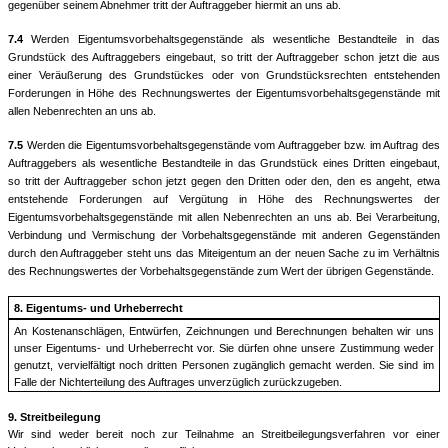
gegenüber seinem Abnehmer tritt der Auftraggeber hiermit an uns ab.
7.4
Werden Eigentumsvorbehaltsgegenstände als wesentliche Bestandteile in das
Grundstück des Auftraggebers eingebaut, so tritt der Auftraggeber schon jetzt die aus
einer Veräußerung des Grundstückes oder von Grundstücksrechten entstehenden
Forderungen in Höhe des Rechnungswertes der Eigentumsvorbehaltsgegenstände mit
allen Nebenrechten an uns ab.
7.5
Werden die Eigentumsvorbehaltsgegenstände vom Auftraggeber bzw. im Auftrag des
Auftraggebers als wesentliche Bestandteile in das Grundstück eines Dritten eingebaut,
so tritt der Auftraggeber schon jetzt gegen den Dritten oder den, den es angeht, etwa
entstehende Forderungen auf Vergütung in Höhe des Rechnungswertes der
Eigentumsvorbehaltsgegenstände mit allen Nebenrechten an uns ab. Bei Verarbeitung,
Verbindung und Vermischung der Vorbehaltsgegenstände mit anderen Gegenständen
durch den Auftraggeber steht uns das Miteigentum an der neuen Sache zu im Verhältnis
des Rechnungswertes der Vorbehaltsgegenstände zum Wert der übrigen Gegenstände.
8.
Eigentums- und Urheberrecht
An Kostenanschlägen, Entwürfen, Zeichnungen und Berechnungen behalten wir uns
unser Eigentums- und Urheberrecht vor. Sie dürfen ohne unsere Zustimmung weder
genutzt, vervielfältigt noch dritten Personen zugänglich gemacht werden. Sie sind im
Falle der Nichterteilung des Auftrages unverzüglich zurückzugeben.
9. Streitbeilegung
Wir sind weder bereit noch zur Teilnahme an Streitbeilegungsverfahren vor einer