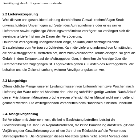
Bestätigung des Auftragnehmers zustande.
2.2
Lieferverzögerung
Wird die von uns geschuldete Leistung durch höhere Gewalt, rechtmäßigen Streik,
unverschuldetes Unvermögen auf Seiten des Auftragnehmers oder eines seiner
Lieferanten sowie ungünstige Witterungsverhältnisse verzögert, so verlängert sich die
vereinbarte Lieferfrist um die Dauer der Verzögerung.
Dauert die Verzögerung unangemessen lange, so kann jeder Vertragsteil ohne
Ersatzleistung vom Vertrag zurücktreten. Kann die Lieferung aufgrund von Umständen,
die der Auftraggeber zu vertreten hat, nicht zum vereinbarten Termin erfolgen, so geht die
Gefahr in dem Zeitpunkt auf den Auftraggeber über, in dem ihm die Anzeige über die
Lieferbereitschaft zugegangen ist. Lagerkosten gehen zu Lasten des Auftraggebers. Wir
behalten uns die Geltendmachung weiterer Verzögerungskosten vor.
2.3 Mangelrüge
Offensichtliche Mängel unserer Leistung müssen von Unternehmern zwei Wochen nach
Lieferung der Ware oder bei Abnahme der Leistung schriftlich gerügt werden. Nach Ablauf
dieser Frist können Mängelansprüche wegen offensichtlicher Mängel nicht mehr geltend
gemacht werden. Die weitergehenden Vorschriften beim Handelskauf bleiben unberührt.
2.4.
Mangelverjährung
Bei Verträgen mit Unternehmern, die keine Bauleistung betreffen, beträgt die
Gewährleistung ein Jahr. Bei Reparaturarbeiten, die keine Bauleistung darstellen, gilt eine
Verjährung der Gewährleistung von einem Jahr ohne Rücksicht auf die Person des
Vertragspartners. Die Regelungen dieses Absatzes gelten nicht, soweit Vorsatz oder