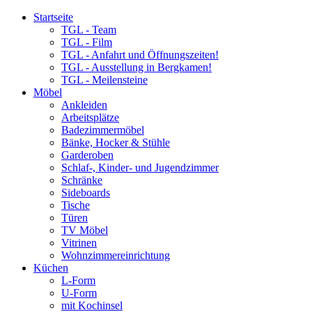
Startseite
TGL - Team
TGL - Film
TGL - Anfahrt und Öffnungszeiten!
TGL - Ausstellung in Bergkamen!
TGL - Meilensteine
Möbel
Ankleiden
Arbeitsplätze
Badezimmermöbel
Bänke, Hocker & Stühle
Garderoben
Schlaf-, Kinder- und Jugendzimmer
Schränke
Sideboards
Tische
Türen
TV Möbel
Vitrinen
Wohnzimmereinrichtung
Küchen
L-Form
U-Form
mit Kochinsel