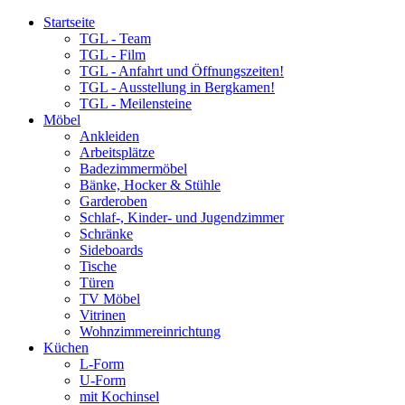
Startseite
TGL - Team
TGL - Film
TGL - Anfahrt und Öffnungszeiten!
TGL - Ausstellung in Bergkamen!
TGL - Meilensteine
Möbel
Ankleiden
Arbeitsplätze
Badezimmermöbel
Bänke, Hocker & Stühle
Garderoben
Schlaf-, Kinder- und Jugendzimmer
Schränke
Sideboards
Tische
Türen
TV Möbel
Vitrinen
Wohnzimmereinrichtung
Küchen
L-Form
U-Form
mit Kochinsel