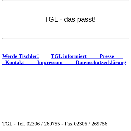
TGL - das passt!
Werde Tischler!
TGL informiert
Presse
Kontakt
Impressum
Datenschutzerklärung
Beratung - Planung - Realisierung -
Ihr Wohlgefühl!
TGL - Tel. 02306 / 269755 - Fax 02306 / 269756