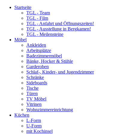
Startseite
TGL - Team
TGL - Film
TGL - Anfahrt und Öffnungszeiten!
TGL - Ausstellung in Bergkamen!
TGL - Meilensteine
Möbel
Ankleiden
Arbeitsplätze
Badezimmermöbel
Bänke, Hocker & Stühle
Garderoben
Schlaf-, Kinder- und Jugendzimmer
Schränke
Sideboards
Tische
Türen
TV Möbel
Vitrinen
Wohnzimmereinrichtung
Küchen
L-Form
U-Form
mit Kochinsel